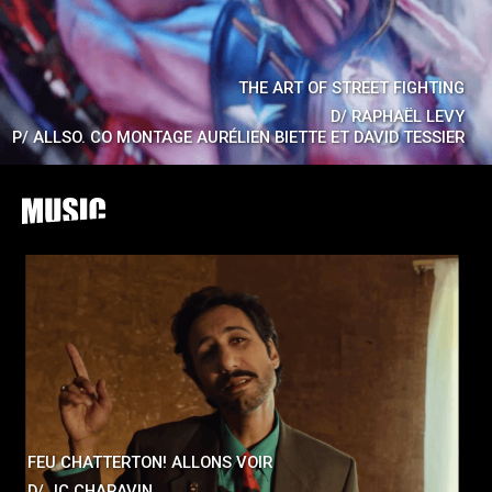
THE ART OF STREET FIGHTING
D/
RAPHAËL LEVY
P/
ALLSO. CO MONTAGE AURÉLIEN BIETTE ET DAVID TESSIER
FEU CHATTERTON! ALLONS VOIR
D/
JC CHARAVIN