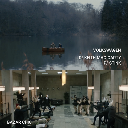
VOLKSWAGEN
D/
KEITH MAC CARTY
P/
STINK
BAZAR CHIC