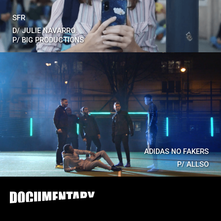
SFR
D/
JULIE NAVARRO
P/
BIG PRODUCTIONS
ADIDAS NO FAKERS
P/
ALLSO