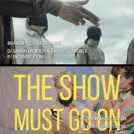
BRARDA – ÇA VA LE FAIRE
D/
SIMON DIEBOLD & GABRIEL LENOBLE
P/
INCENDIE FILMS
THE SHOW MUST GO ON
D/
EMMA D'HOERAENE
P/
QUAD