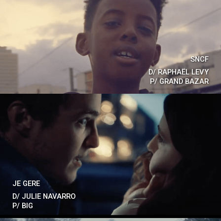
SNCF
D/
RAPHAËL LEVY
P/
GRAND BAZAR
JE GERE
D/
JULIE NAVARRO
P/
BIG