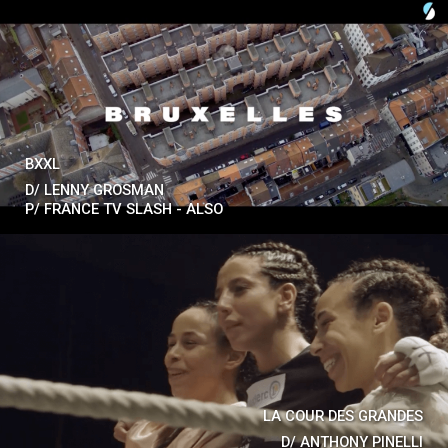
BXXL
D/
LENNY GROSMAN
P/
FRANCE TV SLASH - ALSO
LA COUR DES GRANDES
D/
ANTHONY PINELLI